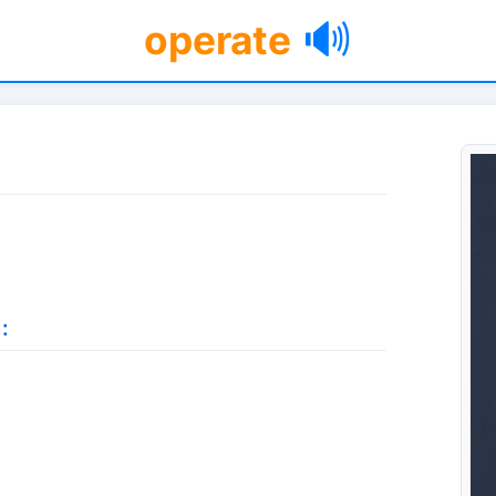
🔊
operate
: