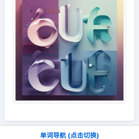
单词导航 (点击切换)